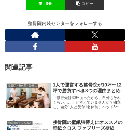
LINE
コピー
整骨院内装センターをフォローする
関連記事
1人で運営する整骨院が10坪〜12
整骨院・整体院・治療院内装工事について
坪で勝負すべき3つの理由まとめ
「修行先は30坪あったから、自分もそれ
くらい……」と考えていませんか？独立
し、自分1人と受付1名体制。ベッド3〜4
台でスタートするなら10坪〜12坪（約
33〜40平米）程度が最適なサイズ感では
ないでしょうか。本日のブログはなぜ、
接骨院の壁紙張替えにオススメの
YouTubeチャンネル
広すぎると経営を圧迫するのか？その理
壁紙クロス ファブリーズ壁紙