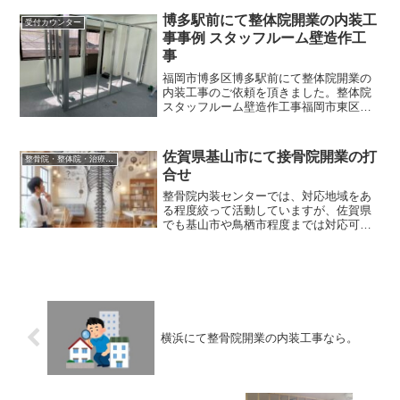
していることにもつながるのです。これ
が毎日ってことになると、患者さんを治
博多駅前にて整体院開業の内装工
受付カウンター
療している立場の先生の身体自体が壊れ
事事例 スタッフルーム壁造作工
てしまっては意味がないですよね。手の
事
届く範囲に全てがある10〜12坪程度な
ら、1日40人診ても疲労度が全く違いま
福岡市博多区博多駅前にて整体院開業の
す。先生のパフォーマンス維持こそが、
内装工事のご依頼を頂きました。整体院
院の信頼に直結します。
スタッフルーム壁造作工事福岡市東区箱
崎で整骨院をすでに経営している状態だ
ったのですがビル解体に伴い、立ち退き
となったことをきっかけに博多駅前で新
佐賀県基山市にて接骨院開業の打
整骨院・整体院・治療院内装工事について
たに整体院として開業する...
合せ
整骨院内装センターでは、対応地域をあ
る程度絞って活動していますが、佐賀県
でも基山市や鳥栖市程度までは対応可能
です。スケルトンからの整骨院内装工事
今回ご相談頂いたのは、以前から大手の
業界に従事し晴れて独立する先生から独
立開業に向けて内装工事の...
横浜にて整骨院開業の内装工事なら。