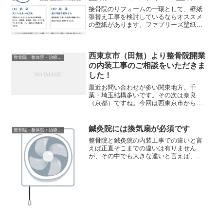
由を解説します。事実物件が5坪広くなれ
ば、単純に家賃は５坪分跳ね上がりま
接骨院のリフォームの一環として、壁紙
す。坪単価が１万円とすると５万円多く
張替え工事を検討しているならオススメ
月額固定費がかかる計算。・家賃の差を
の壁紙があります。ファブリーズ壁紙の
「患者数」で考える事が大事で坪単価1万
ご紹介整骨院内装センタエーが運営して
円の地域で、10坪と15坪を比較すると月5
いるYouTubeチャンネルがあるのですが
万円の差が出ます。客単価5,000円なら、
そこでご紹介しているトキワ産業のファ
毎月あと10人余計に呼んでようやくトン
西東京市（田無）より整骨院開業
ブリーズ壁紙ってい...
整骨院・整体院・治療院内装工事について
トンです。まあまあ大変なノルマですか
の内装工事のご相談をいただきま
らこのプレッシャーは毎月だと考えると
した！
心理的負担は意外と大きいです。1人経営
の最大の武器は「低固定費」ですから、
最近お問い合わせが多い関東地方。千
浮いた5万円を広告費や最新の治療器に回
葉・埼玉結構多いです。その次は奈良
す方が、賢い一人経営の戦略とも言える
（京都）ですね。今回は西東京市からの
のではないでしょうか。1人体制では、施
お客様。開業に伴って、レイアウト関係
術、お着替えの案内、受付への声掛けな
がどうも自分では考えがまとまらないの
ど、これらをすべて先生がこなします。
で、お願い出来ませんか？との問い合わ
鍼灸院には換気扇が必須です
整骨院・整体院・治療院内装工事について
受付専門のスタッフがいるならまだ負担
せ。もちろん大丈夫です(^^...
整骨院と鍼灸院の内装工事での違いと言
は軽いですが開業当初はお給料も固定費
えば正直そこまでの違いは有りません
ですから、支払う負担を考えて最初は受
が、その中でも大きな違いと言えば、換
付を雇わない人も結構いらっしゃいま
気設備の充実が挙げられます、お灸の煙
す。皆さん言うのが、ここに何台ベッド
対策鍼灸院ではその名の通りお灸を使用
おけますか？スタッフルーム作りたい。
します。昔とは違って煙の出方は違って
物置は？ってとにかく広さにこだわる方
きているとは言いますがそれ...
が多数です。しかし広すぎる院内も先程
書いたようにそのまま家賃に反映される
ほか、広いということは先生やスタッフ
は1日にかなりの移動距離（歩数）を費や