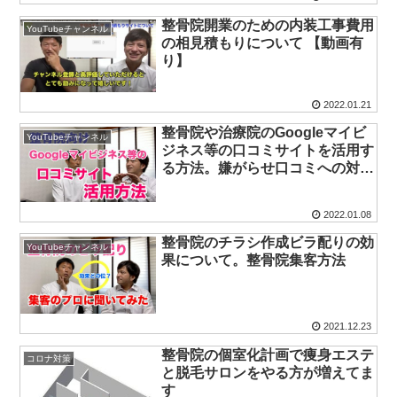
整骨院開業のための内装工事費用
YouTubeチャンネル
の相見積もりについて 【動画有
り】
2022.01.21
整骨院や治療院のGoogleマイビ
YouTubeチャンネル
ジネス等の口コミサイトを活用す
る方法。嫌がらせ口コミへの対処
法
2022.01.08
整骨院のチラシ作成ビラ配りの効
YouTubeチャンネル
果について。整骨院集客方法
2021.12.23
整骨院の個室化計画で痩身エステ
コロナ対策
と脱毛サロンをやる方が増えてま
す