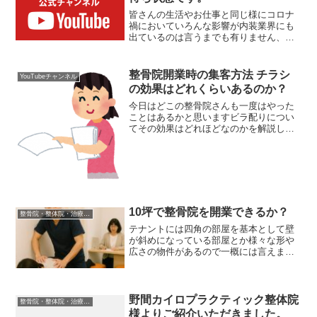
皆さんの生活やお仕事と同じ様にコロナ
禍においていろんな影響が内装業界にも
出ているのは言うまでも有りません、今
回はトイレ便器についての現状をお話致
します。整骨院開業にストップが掛かる
可能性も今日のお題はトイレ便器が手に
整骨院開業時の集客方法 チラシ
YouTubeチャンネル
入りづらい状態という事を...
の効果はどれくらいあるのか？
今日はどこの整骨院さんも一度はやった
ことはあるかと思いますビラ配りについ
てその効果はどれほどなのかを解説して
いきます。昔からある整骨院の集客方法
ビラ配りの効果とは？ビラ配り。チラシ
配りとも言いますが、要は整骨院が開業
したことをお知らせするツ...
10坪で整骨院を開業できるか？
整骨院・整体院・治療院内装工事について
テナントには四角の部屋を基本として壁
が斜めになっている部屋とか様々な形や
広さの物件があるので一概には言えませ
んが、一旦四角のちゃんとした形の部屋
を想定してご説明します。10坪33㎡を四
角い部屋でいうと6ｍ✕5ｍで30㎡大体真
四角の部屋6ｍ✕6ｍで36㎡真四角の部屋4
野間カイロプラクティック整体院
整骨院・整体院・治療院内装工事について
ｍ✕8ｍで32㎡細長い部屋がイメージでき
様よりご紹介いただきました。