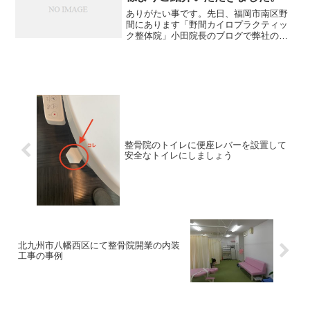
ますね。このような感じです。でそこに
ありがたい事です。先日、福岡市南区野
はトイレも含まれた坪数なのか否かも注
間にあります「野間カイロプラクティッ
意してください。まあ大体トイレはある
ク整体院」小田院長のブログで弊社の
でしょうから、トイレの壁の出っ張りや
「整骨院内装センター」をご紹介して頂
バックヤードを作るならその分広さも取
きました。院長が開業されようとしたと
ってしまうことになりますから、ベッド
き、かなり内装の事でお悩みになったと
スペースや施術スペースは段々と制限さ
聞きました。その証拠にこの...
れてきます。現実でいうと、整骨院の内
装で必要なものと言えば、ベッド・受
付・トイレ・バックヤード・待合スペー
ス（3.3㎡）残りが施術ベッドのスペース
です。
整骨院のトイレに便座レバーを設置して
安全なトイレにしましょう
北九州市八幡西区にて整骨院開業の内装
工事の事例