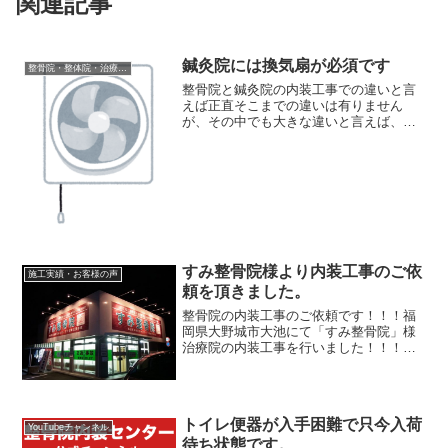
関連記事
鍼灸院には換気扇が必須です
整骨院・整体院・治療院内装工事について
整骨院と鍼灸院の内装工事での違いと言
えば正直そこまでの違いは有りません
が、その中でも大きな違いと言えば、換
気設備の充実が挙げられます、お灸の煙
対策鍼灸院ではその名の通りお灸を使用
します。昔とは違って煙の出方は違って
きているとは言いますがそれ...
すみ整骨院様より内装工事のご依
施工実績・お客様の声
頼を頂きました。
整骨院の内装工事のご依頼です！！！福
岡県大野城市大池にて「すみ整骨院」様
治療院の内装工事を行いました！！！す
み整骨院さんの良い所は、色々とあるの
ですが、まずは・・・・□ 立地条件が良
い！駐車場が７台分ありまして、とても
駐車がしやすいんです。...
トイレ便器が入手困難で只今入荷
YouTubeチャンネル
待ち状態です。