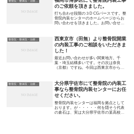
福岡市博多区にて整骨院内装工事
整骨院・整体院・治療院内装工事について
のご依頼を頂きました。
打ち合わせ段階の３D CGパースです。整
骨院内装センターのホームページからお
問い合わせを頂きました。お問い合せは
こちらから → ☞整骨院内装センター公式
ホームページお客さまのご要望物件の坪
数は約１７．５坪 （約60㎡）に対して■
西東京市（田無）より整骨院開業
整骨院・整体院・治療院内装工事について
電気治療ベ...
の内装工事のご相談をいただきま
した！
最近お問い合わせが多い関東地方。千
葉・埼玉結構多いです。その次は奈良
（京都）ですね。今回は西東京市からの
お客様。開業に伴って、レイアウト関係
がどうも自分では考えがまとまらないの
で、お願い出来ませんか？との問い合わ
大分県宇佐市にて整骨院の内装工
整骨院・整体院・治療院内装工事について
せ。もちろん大丈夫です(^^...
事なら整骨院内装センターにお任
せください。
整骨院内装センターは福岡を拠点として
おります。が・・・・・何を隠そう代表
の倉石は、実は大分県宇佐市の某高校に
かよっておりましたご縁で宇佐市でも整
骨院の内装工事を行っております。大分
県対応地域大分県宇佐市近辺（豊後高
田・四日市・中津）などで整...