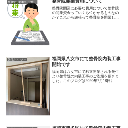
整骨院開業費用について
整骨院・整体院・治療院内装工事について
整骨院開業に必要な費用について整骨院
の開業資金っていくら位かかるものなの
か？これから頑張って整骨院を開業して
行くぞって予定していてもどれだけ開業
費用がかかるのかわからないと不安です
よね。今日は皆さんが一番気になるとこ
ろの整骨院開業資金につい...
福岡県八女市にて整骨院内装工事
受付カウンター
開始です
福岡県は八女市にて独立開業される先生
より整骨院の内装工事のご依頼を頂きま
した。このブログは2020年7月18日に書
いてますがコロナの影響が全くなくなっ
たわけではない状態ですけど段々と社会
も動いて来て活気も出てきてます。こち
らの先生の案件も実...