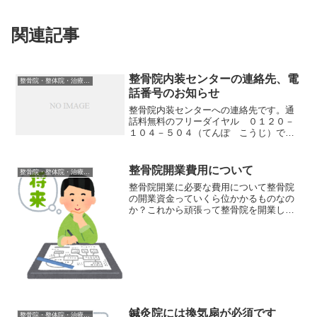
関連記事
整骨院内装センターの連絡先、電
整骨院・整体院・治療院内装工事について
話番号のお知らせ
整骨院内装センターへの連絡先です。通
話料無料のフリーダイヤル ０１２０－
１０４－５０４（てんぽ こうじ）です
ね！！整骨院の内装工事なら、整骨院專
門の内装工事業者にお任せください。院
長の目の届かない、患者様目線の内装を
整骨院開業費用について
整骨院・整体院・治療院内装工事について
作り上げて行きます！！借...
整骨院開業に必要な費用について整骨院
の開業資金っていくら位かかるものなの
か？これから頑張って整骨院を開業して
行くぞって予定していてもどれだけ開業
費用がかかるのかわからないと不安です
よね。今日は皆さんが一番気になるとこ
ろの整骨院開業資金につい...
鍼灸院には換気扇が必須です
整骨院・整体院・治療院内装工事について