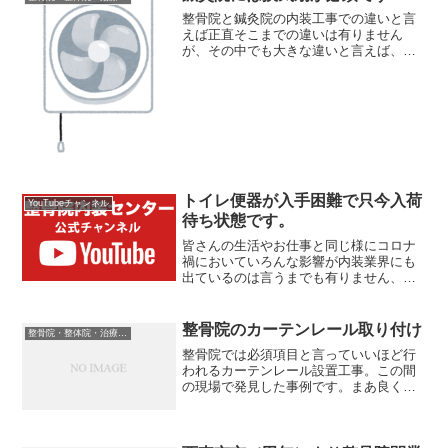
整骨院と鍼灸院の内装工事での違いと言
えば正直そこまでの違いは有りません
が、その中でも大きな違いと言えば、換
気設備の充実が挙げられます、お灸の煙
対策鍼灸院ではその名の通りお灸を使用
します。昔とは違って煙の出方は違って
きているとは言いますがそれ...
トイレ便器が入手困難で只今入荷
YouTubeチャンネル
待ち状態です。
皆さんの生活やお仕事と同じ様にコロナ
禍においていろんな影響が内装業界にも
出ているのは言うまでも有りません、今
回はトイレ便器についての現状をお話致
します。整骨院開業にストップが掛かる
可能性も今日のお題はトイレ便器が手に
整骨院のカーテンレール取り付け
整骨院・整体院・治療院内装工事について
入りづらい状態という事を...
整骨院では必須項目と言っていいほど行
われるカーテンレール設置工事。この間
の現場で発見した事例です。まあ良くな
い事例なのですが。。。工事の順番とし
ては、カーテンレールを設置する工程は
かなり内装が仕上がった状態で行われる