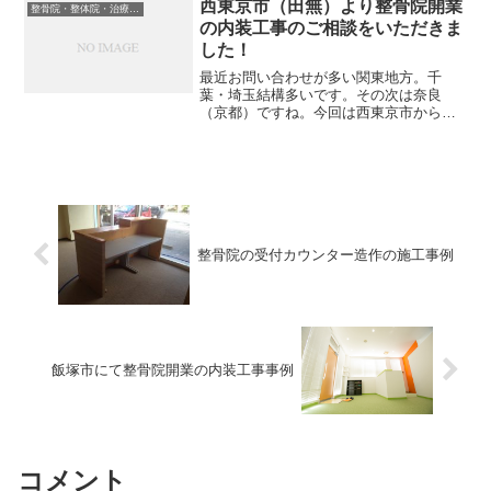
ことが多いです。当然クロ...
西東京市（田無）より整骨院開業
整骨院・整体院・治療院内装工事について
の内装工事のご相談をいただきま
した！
最近お問い合わせが多い関東地方。千
葉・埼玉結構多いです。その次は奈良
（京都）ですね。今回は西東京市からの
お客様。開業に伴って、レイアウト関係
がどうも自分では考えがまとまらないの
で、お願い出来ませんか？との問い合わ
せ。もちろん大丈夫です(^^...
整骨院の受付カウンター造作の施工事例
飯塚市にて整骨院開業の内装工事事例
コメント