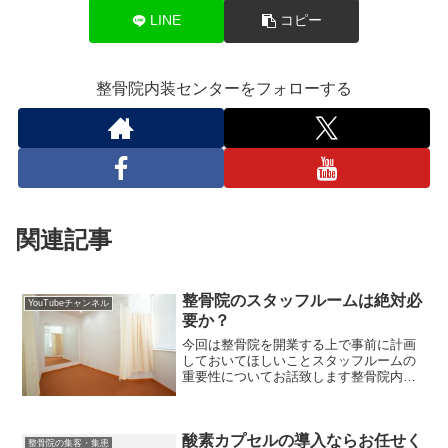
LINE
コピー
整骨院内装センターをフォローする
関連記事
整骨院のスタッフルームは絶対必
YouTubeチャンネル
要か？
今回は整骨院を開業する上で事前に計画
しておいてほしいことスタッフルームの
重要性についてお話致します整骨院内装
センターYouTubeチャンネルを御覧くだ
さいこの整骨院内装センターのYouTube
チャンネルにて、これから治療院や整骨
酸素カプセルの導入ならお任せく
院開業を目指...
整骨院の集客・集患