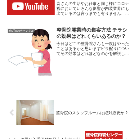
皆さんの生活やお仕事と同じ様にコロナ
禍においていろんな影響が内装業界にも
出ているのは言うまでも有りません、今
回はトイレ便器についての現状をお話致
します。整骨院開業にストップが掛かる
可能性も今日のお題はトイレ便器が手に
整骨院開業時の集客方法 チラシ
YouTubeチャンネル
入りづらい状態という事を...
の効果はどれくらいあるのか？
今日はどこの整骨院さんも一度はやった
ことはあるかと思いますビラ配りについ
てその効果はどれほどなのかを解説して
いきます。昔からある整骨院の集客方法
ビラ配りの効果とは？ビラ配り。チラシ
配りとも言いますが、要は整骨院が開業
したことをお知らせするツ...
整骨院のスタッフルームは絶対必要か？