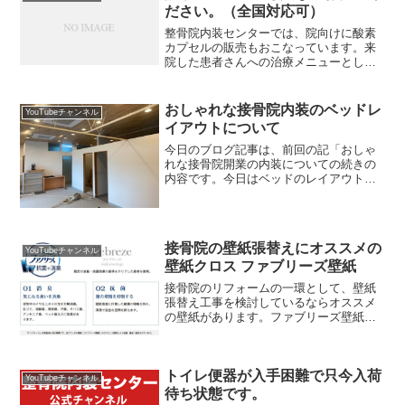
ださい。（全国対応可）
整骨院内装センターでは、院向けに酸素
カプセルの販売もおこなっています。来
院した患者さんへの治療メニューとして
酸素カプセルを導入した事例をご紹介し
ます。酸素カプセルには大まかに、２通
りのタイプがあるのご存知ですか？
おしゃれな接骨院内装のベッドレ
YouTubeチャンネル
イアウトについて
今日のブログ記事は、前回の記「おしゃ
れな接骨院開業の内装についての続きの
内容です。今日はベッドのレイアウトに
ついて考えていきます。接骨院のレイア
ウトについてまず、接骨院開業をするた
め物件の内見を行ったとき、あなたは何
を一番に考えますか？エア...
接骨院の壁紙張替えにオススメの
YouTubeチャンネル
壁紙クロス ファブリーズ壁紙
接骨院のリフォームの一環として、壁紙
張替え工事を検討しているならオススメ
の壁紙があります。ファブリーズ壁紙の
ご紹介整骨院内装センタエーが運営して
いるYouTubeチャンネルがあるのですが
そこでご紹介しているトキワ産業のファ
トイレ便器が入手困難で只今入荷
ブリーズ壁紙ってい...
YouTubeチャンネル
待ち状態です。