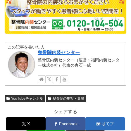
この記事を書いた人
整骨院内装センター
整骨院内装センター（運営：福岡内装センタ
ー株式会社）代表の倉石一成
YouTubeチャンネル
整骨院の集客・集患
シェアする
X
Facebook
はてブ